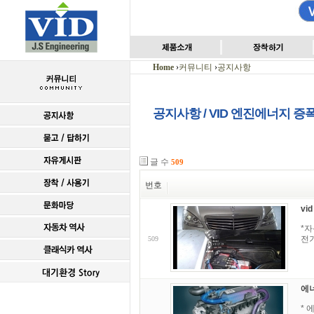
Home
›
커뮤니티
›
공지사항
공지사항 / VID 엔진에너지 
글 수
509
번호
vi
*자
전기
509
에너
* 