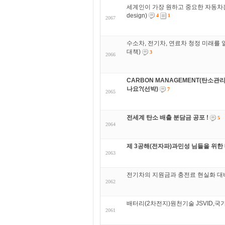
세계인이 가장 원하고 중요한 자동차는?
design)
4
1
2067
수소차, 전기차, 연료차 청정 미래를 열
대책)
3
2066
CARBON MANAGEMENT(탄소관
나요?(선박)
7
2065
전세계 탄소 배출 분담금 공포 !
5
2064
제 3공해(전자파)과민성 님들을 위한
2063
전기차의 지원금과 충전료 현실화 대비
2062
배터리(2차전지)원천기술 JSVID,국가
2061