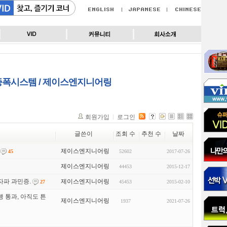
 증폭시스템 / 제이스엔지니어링
회원가입
로그인
글쓴이
조회 수
추천 수
날짜
제이스엔지니어링
52602
2017-07-26
45
제이스엔지니어링
44453
2015-12-17
전자파 과민증.
제이스엔지니어링
45453
2015-02-10
27
주행 통과, 아직도 튼
제이스엔지니어링
1937
2021-07-26