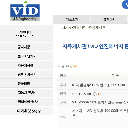
Home
›
커뮤니티
›
자유게시판
자유게시판 / VID 엔진에너지
글 수
2,140
번호
제목
공지
미국 환경부: EPA 연구소 TEST OK !
공지
SPORTS VID
17
공지
VID Phone care,보이지않는 공포,
가스차가 VID 설치후 400,000KM 
튼 !
2068