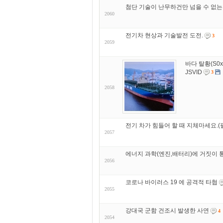
첨단 기술이 난무하건만 넘을 수 없는 
2060
전기차 현상과 기술발전 도전.
3
2059
바다 탈황(S0
JSVID
3
2058
전기 차가 힘들어 할 때 지체마세요.(
2057
에너지 과학(엔진,배터리)에 거짓이 통
2056
코로나 바이러스 19 에 공격적 타협
2055
강대국 군함 건조시 발생한 사연
4
2054