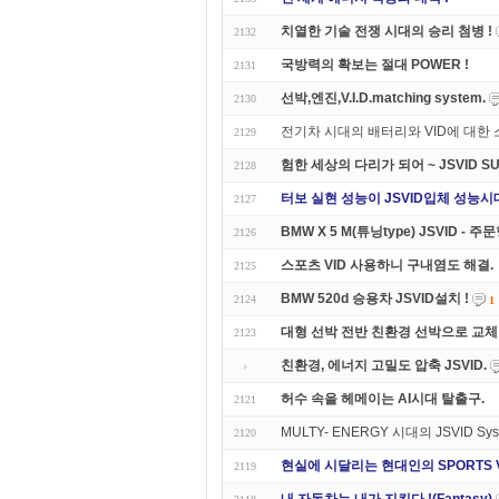
치열한 기술 전쟁 시대의 승리 첨병 !
2132
국방력의 확보는 절대 POWER !
2131
선박,엔진,V.I.D.matching system.
2130
전기차 시대의 배터리와 VID에 대한
2129
험한 세상의 다리가 되어 ~ JSVID SU
2128
터보 실현 성능이 JSVID입체 성능시
2127
BMW X 5 M(튜닝type) JSVID - 주문
2126
스포츠 VID 사용하니 구내염도 해결.
2125
BMW 520d 승용차 JSVID설치 !
2124
1
대형 선박 전반 친환경 선박으로 교체 
2123
친환경, 에너지 고밀도 압축 JSVID.
허수 속을 헤메이는 AI시대 탈출구.
2121
MULTY- ENERGY 시대의 JSVID Syst
2120
현실에 시달리는 현대인의 SPORTS V
2119