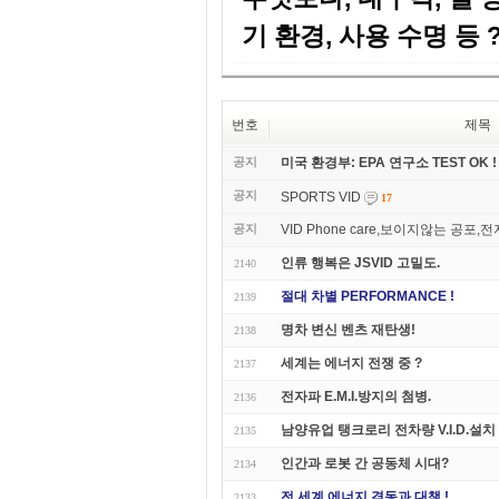
기 환경, 사용 수명 등 
번호
제목
공지
미국 환경부: EPA 연구소 TEST OK !
공지
SPORTS VID
17
공지
VID Phone care,보이지않는 공포,
인류 행복은 JSVID 고밀도.
2140
절대 차별 PERFORMANCE !
2139
명차 변신 벤츠 재탄생!
2138
세계는 에너지 전쟁 중 ?
2137
전자파 E.M.I.방지의 첨병.
2136
남양유업 탱크로리 전차량 V.I.D.설치
2135
인간과 로봇 간 공동체 시대?
2134
전 세계 에너지 격동과 대책 !
2133