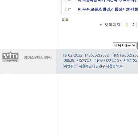
내 자동차는 내가 지킨다 !(Fantasy)
2118
AI,우주,로봇,친환경,리튬전지(화재현
2117
목록
첫 페이지
1
2